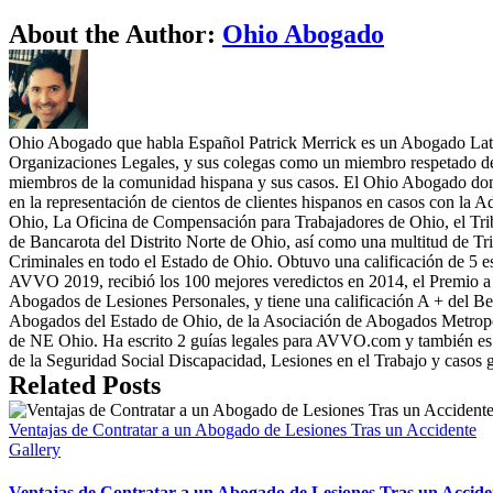
Facebook
X
Reddit
LinkedIn
WhatsApp
Tumblr
Pinterest
Vk
Email
About the Author:
Ohio Abogado
Ohio Abogado que habla Español Patrick Merrick es un Abogado Latin
Organizaciones Legales, y sus colegas como un miembro respetado de 
miembros de la comunidad hispana y sus casos. El Ohio Abogado dom
en la representación de cientos de clientes hispanos en casos con la A
Ohio, La Oficina de Compensación para Trabajadores de Ohio, el Trib
de Bancarota del Distrito Norte de Ohio, así como una multitud de T
Criminales en todo el Estado de Ohio. Obtuvo una calificación de 5 es
AVVO 2019, recibió los 100 mejores veredictos en 2014, el Premio a
Abogados de Lesiones Personales, y tiene una calificación A + del B
Abogados del Estado de Ohio, de la Asociación de Abogados Metropo
de NE Ohio. Ha escrito 2 guías legales para AVVO.com y también es au
de la Seguridad Social Discapacidad, Lesiones en el Trabajo y casos 
Related Posts
Ventajas de Contratar a un Abogado de Lesiones Tras un Accidente
Gallery
Ventajas de Contratar a un Abogado de Lesiones Tras un Accide