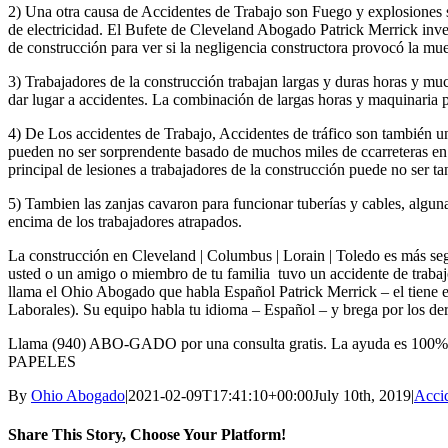
2) Una otra causa de Accidentes de Trabajo son Fuego y explosiones s
de electricidad. El Bufete de Cleveland Abogado Patrick Merrick inves
de construcción para ver si la negligencia constructora provocó la mu
3) Trabajadores de la construcción trabajan largas y duras horas y much
dar lugar a accidentes. La combinación de largas horas y maquinaria 
4) De Los accidentes de Trabajo, Accidentes de tráfico son también 
pueden no ser sorprendente basado de muchos miles de ccarreteras en
principal de lesiones a trabajadores de la construcción puede no ser ta
5) Tambien las zanjas cavaron para funcionar tuberías y cables, alguna
encima de los trabajadores atrapados.
La construcción en Cleveland | Columbus | Lorain | Toledo es más seg
usted o un amigo o miembro de tu familia tuvo un accidente de trabajo
llama el Ohio Abogado que habla Español Patrick Merrick – el tiene e
Laborales). Su equipo habla tu idioma – Español – y brega por los de
Llama (940) ABO-GADO por una consulta gratis. La ayuda es 1
PAPELES
By
Ohio Abogado
|
2021-02-09T17:41:10+00:00
July 10th, 2019
|
Acci
Share This Story, Choose Your Platform!