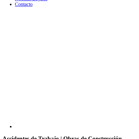
Contacto
View
Larger
Image
Accidentes de Trabajo | Obras de Construcción