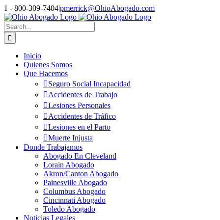
Skip
1 - 800-309-7404
|
pmerrick@OhioAbogado.com
to
Facebook
X
Tumblr
Pinterest
Reddit
content
Search
for:
Inicio
Quienes Somos
Que Hacemos
Seguro Social Incapacidad
Accidentes de Trabajo
Lesiones Personales
Accidentes de Tráfico
Lesiones en el Parto
Muerte Injusta
Donde Trabajamos
Abogado En Cleveland
Lorain Abogado
Akron/Canton Abogado
Painesville Abogado
Columbus Abogado
Cincinnati Abogado
Toledo Abogado
Noticias Legales